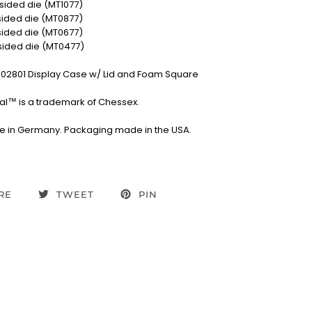
0-sided die (MT1077)
-sided die (MT0877)
-sided die (MT0677)
-sided die (MT0477)
02801 Display Case w/ Lid and Foam Square
al™ is a trademark of Chessex.
 in Germany. Packaging made in the USA.
RE
TWEET
PIN