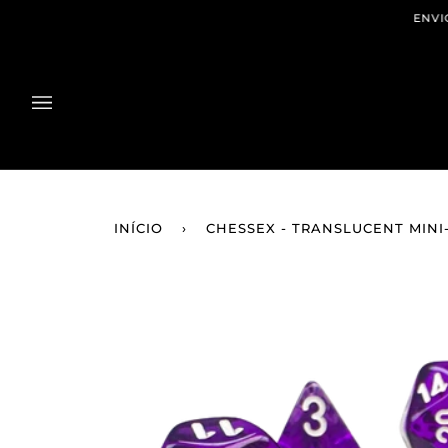
Pular
ENVIOS GRAT
para
o
conteúdo
INÍCIO
›
CHESSEX - TRANSLUCENT MINI