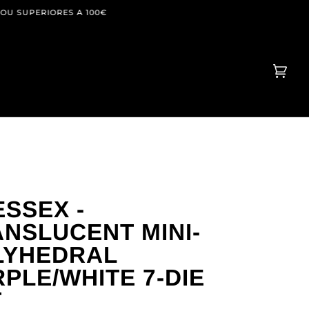
RIORES A 100€
Carr
(0)
de
Com
SSEX -
NSLUCENT MINI-
LYHEDRAL
PLE/WHITE 7-DIE
T