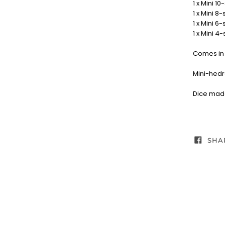
1 x Mini 1
1 x Mini 8
1 x Mini 6
1 x Mini 4
Comes in 
Mini-hedr
Dice made
SHA