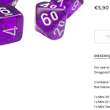
€5,90
T
DESCRI
For use i
Dragons)
Contains 
the follo
1 x Mini 2
1 x Mini 1
1 x Mini T