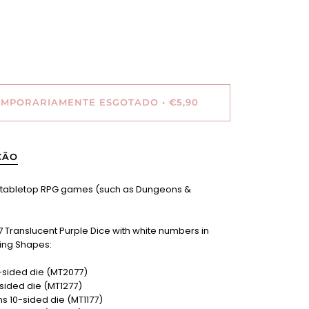
EMPORARIAMENTE ESGOTADO
•
€5,90
ÇÃO
n tabletop RPG games (such as Dungeons &
.
7 Translucent Purple Dice with white numbers in
wing Shapes:
0-sided die (MT2077)
2-sided die (MT1277)
ens 10-sided die (MT1177)