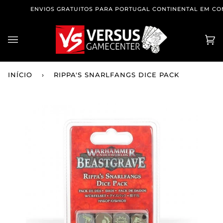
Pular
OS TEUS JOGOS FAVORITOS, À DISTÂNCI
ENVIOS GRATUITOS PARA PORTUGAL CONTINENTAL EM COM
para
o
conteúdo
Ca
(0
de
Co
INÍCIO
›
RIPPA'S SNARLFANGS DICE PACK